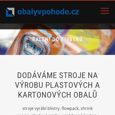
SHRINK WRAPP
BALENÍ DO BLISTRŮ
DODÁVÁME STROJE NA
VÝROBU PLASTOVÝCH A
KARTONOVÝCH OBALŮ
stroje vyrábí blistry, flowpack, shrink