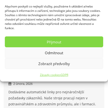
Abychom poskytli co nejlepší služby, používáme k ukládání a/nebo
Podívejte se na poslední novinky!
přístupu k informacím o zařízení, technologie jako jsou soubory cookies.
Souhlas s těmito technologiemi nám umožní zpracovávat údaje, jako je
chování při procházení nebo jedinečná ID na tomto webu. Nesouhlas
nebo odvolání souhlasu může nepříznivě ovlivnit určité vlastnosti a
funkce.
Balení FLOWPACK
5 února, 2026
Příjmout
Chcete zákazníkům nabízet čerstvé produkty?
Odmítnout
Každodenní použití balení FLOPACK nabízejí obaly pro
čerstvé potraviny.
Zobrazit předvolby
Blistr pro potravinářské zboží
Zásady cookies
GDPR
2 února, 2026
Dodáváme automatické linky pro nejnáročnější
požadavky zákazníků. Naše stroje pracují nejen v
potravinářském a zdravotním průmyslu, ale i farmacii.